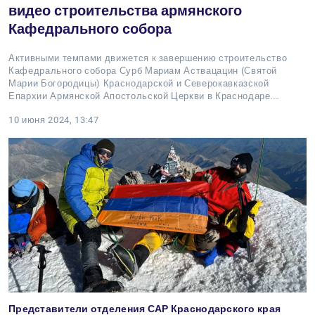
видео строительства армянского
Кафедрального собора
Активными темпами движется к завершению строительство
Кафедрального собора Сурб Мариам Аствацацин (Святой
Марии Богородицы) Краснодарской и Северокавказской
Епархии Армянской Апостольской Церкви в Краснодаре.…
10 июня 2024, 13:47
Представители отделения САР Краснодарского края