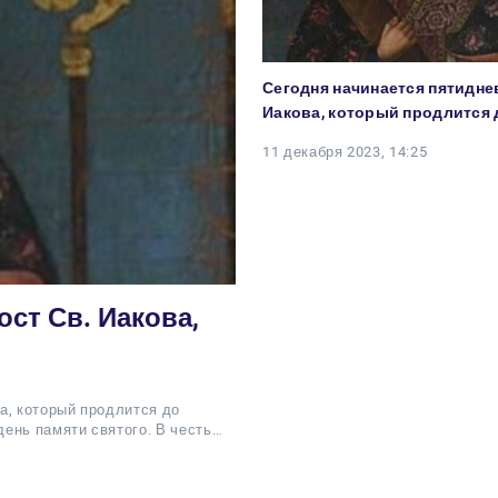
Сегодня начинается пятидне
Иакова, который продлится 
11 декабря 2023, 14:25
ст Св. Иакова,
а, который продлится до
ень памяти святого. В честь…