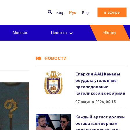
в эфире
Հայ
Рус
Eng
Мнение
Проекты
History
НОВОСТИ
Епархия ААЦ Канады
осудила уголовное
преследование
Католикоса всех армян
07 августа 2026, 00:15
Каждый артист должен
оставаться верным
своему творческому