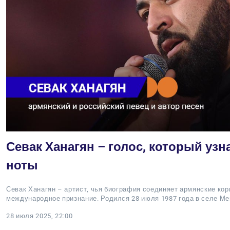
Севак Ханагян – голос, который узн
ноты
Севак Ханагян – артист, чья биография соединяет армянские кор
международное признание. Родился 28 июля 1987 года в селе М
28 июля 2025, 22:00