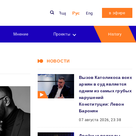
в эфире
Հայ
Рус
Eng
Мнение
Проекты
History
НОВОСТИ
Вызов Католикоса всех
армян в суд является
одним из самых грубых
нарушений
Конституции: Левон
Баронян
07 августа 2026, 23:38
Двойные подходы