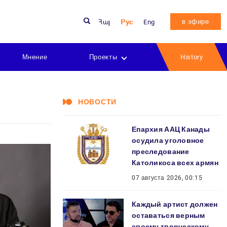
в эфире
Հայ
Рус
Eng
Мнение
Проекты
History
НОВОСТИ
Епархия ААЦ Канады
осудила уголовное
преследование
Католикоса всех армян
07 августа 2026, 00:15
Каждый артист должен
оставаться верным
своему творческому