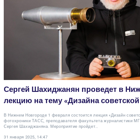
Сергей Шахиджанян проведет в Ни
лекцию на тему «Дизайна советско
В Нижнем Новгороде 1 февраля состоится лекция «Дизайн совет
фотохроники ТАСС, преподавателя факультета журналистики МГ
Сергея Шахиджаняна. Мероприятие пройдет…
31 января 2025, 14:47