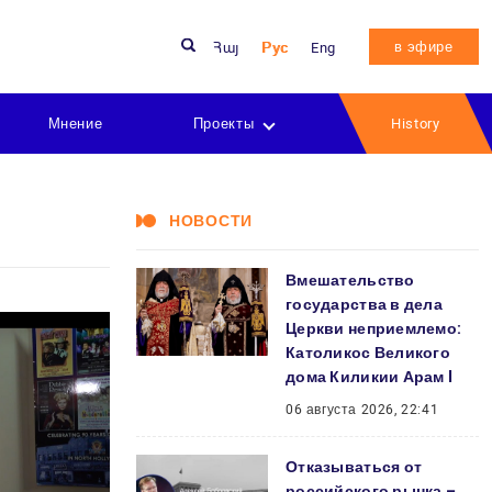
в эфире
Հայ
Рус
Eng
Мнение
Проекты
History
НОВОСТИ
Вмешательство
государства в дела
Церкви неприемлемо:
Католикос Великого
дома Киликии Арам I
06 августа 2026, 22:41
Отказываться от
российского рынка –