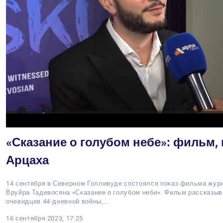
«Сказание о голубом небе»: фильм, 
Арцаха
14 сентября в Северном Голливуде состоялся показ фильма жур
Вруйра Тадевосяна «Сказание о голубом небе». Фильм рассказыв
очевидцев 44-дневной войны,…
16 сентября 2023, 17:25