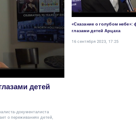
«Сказание о голубом небе»: 
глазами детей Арцаха
16 сентября 2023, 17:25
глазами детей
налиста-документалиста
ает о переживаниях детей,