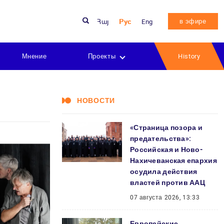
в эфире
Հայ
Рус
Eng
Мнение
Проекты
History
НОВОСТИ
«Страница позора и
предательства»:
Российская и Ново-
Нахичеванская епархия
осудила действия
властей против ААЦ
07 августа 2026, 13:33
Европейские