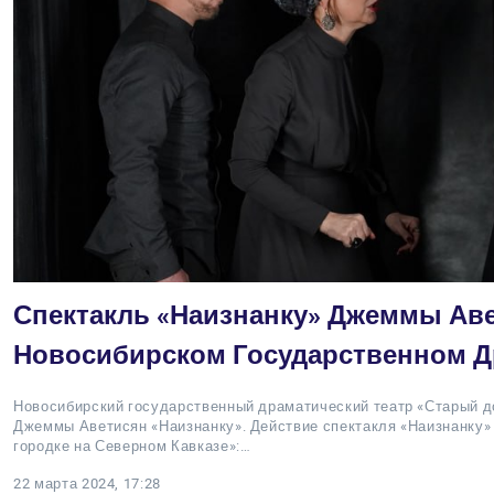
Спектакль «Наизнанку» Джеммы Аве
Новосибирском Государственном Д
Новосибирский государственный драматический театр «Старый д
Джеммы Аветисян «Наизнанку». Действие спектакля «Наизнанку»
городке на Северном Кавказе»:…
22 марта 2024, 17:28