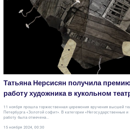
Татьяна Нерсисян получила преми
работу художника в кукольном теат
11 ноября прошла торжественная церемония вручения высшей те
Петербурга «Золотой софит». В категории «Негосударственные и
работу была отмечена…
15 ноября 2024, 00:30