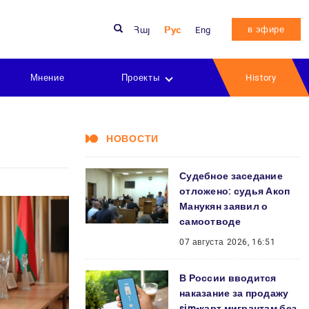
в эфире
Հայ
Рус
Eng
Мнение
Проекты
History
НОВОСТИ
Судебное заседание
отложено: судья Акоп
Манукян заявил о
самоотводе
07 августа 2026, 16:51
В России вводится
наказание за продажу
sim-карт мигрантам без