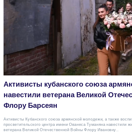
Активисты кубанского союза армя
навестили ветерана Великой Отеч
Флору Барсеян
Активисты Кубанского союза армянской молодежи, а также воспи
просветительского центра имени Ованеса Туманяна навестили жи
ветерана Великой Отечественной Войны Флору Ивановну…