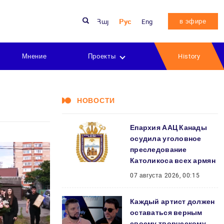
в эфире
Հայ
Рус
Eng
Мнение
Проекты
History
НОВОСТИ
Епархия ААЦ Канады
осудила уголовное
преследование
Католикоса всех армян
07 августа 2026, 00:15
Каждый артист должен
оставаться верным
своему творческому