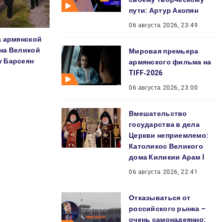
пути: Артур Акопян
06 августа 2026, 23:49
а армянской
на Великой
Мировая премьера
у Барсеян
армянского фильма на
TIFF‑2026
06 августа 2026, 23:00
Вмешательство
государства в дела
Церкви неприемлемо:
Католикос Великого
дома Киликии Арам I
06 августа 2026, 22:41
Отказываться от
российского рынка –
очень самонадеянно: