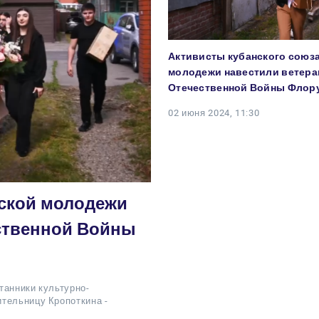
Активисты кубанского союз
молодежи навестили ветера
Отечественной Войны Флор
02 июня 2024, 11:30
нской молодежи
ественной Войны
танники культурно-
тельницу Кропоткина -