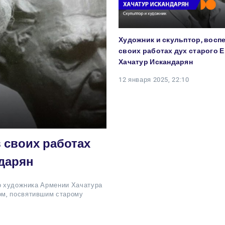
Художник и скульптор, восп
своих работах дух старого Е
Хачатур Искандарян
12 января 2025, 22:10
 своих работах
ндарян
го художника Армении Хачатура
ом, посвятившим старому