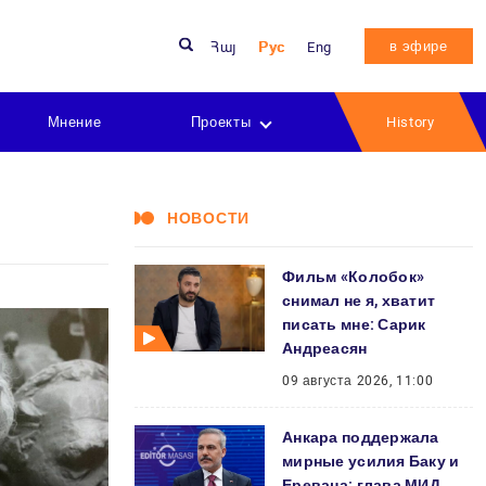
в эфире
Հայ
Рус
Eng
Мнение
Проекты
History
НОВОСТИ
Фильм «Колобок»
снимал не я, хватит
писать мне: Сарик
Андреасян
09 августа 2026, 11:00
Анкара поддержала
мирные усилия Баку и
Еревана: глава МИД