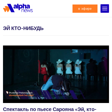
в эфире
ЭЙ КТО-НИБУДЬ
Спектакль по пьесе Сарояна «Эй, кто-