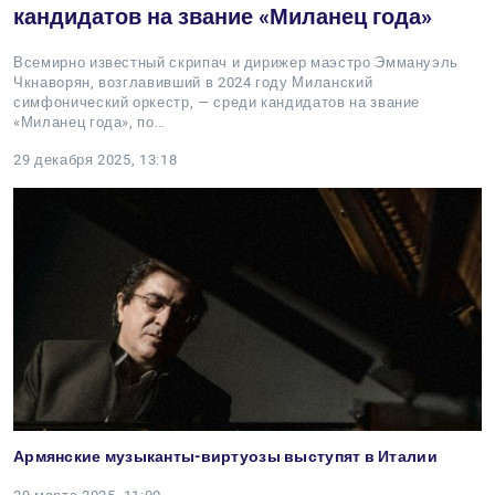
кандидатов на звание «Миланец года»
Всемирно известный скрипач и дирижер маэстро Эммануэль
Чкнаворян, возглавивший в 2024 году Миланский
симфонический оркестр, — среди кандидатов на звание
«Миланец года», по…
29 декабря 2025, 13:18
Армянские музыканты-виртуозы выступят в Италии