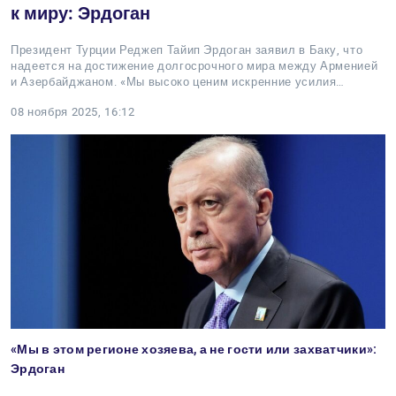
к миру: Эрдоган
Президент Турции Реджеп Тайип Эрдоган заявил в Баку, что
надеется на достижение долгосрочного мира между Арменией
и Азербайджаном. «Мы высоко ценим искренние усилия…
08 ноября 2025, 16:12
«Мы в этом регионе хозяева, а не гости или захватчики»:
Эрдоган