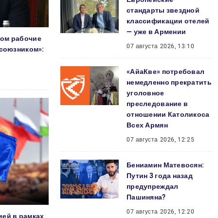
стандарты звездной
классификации отелей
— уже в Армении
ном рабочие
07 августа 2026, 13:10
 союзником»:
«АйаКве» потребовал
немедленно прекратить
уголовное
преследование в
отношении Католикоса
Всех Армян
07 августа 2026, 12:25
Бениамин Матевосян:
Путин 3 года назад
предупреждал
Пашиняна?
07 августа 2026, 12:20
ией в рамках