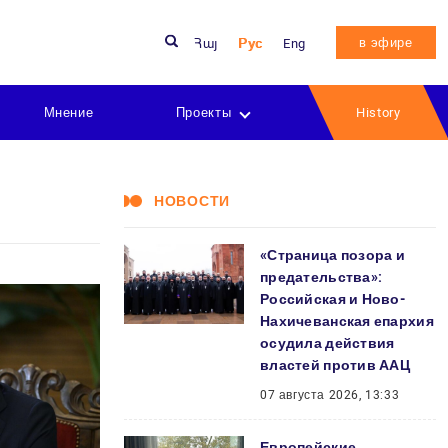
в эфире
Հայ
Рус
Eng
Мнение
Проекты
History
НОВОСТИ
«Страница позора и
предательства»:
Российская и Ново-
Нахичеванская епархия
осудила действия
властей против ААЦ
07 августа 2026, 13:33
Европейские