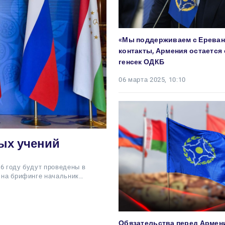
«Мы поддерживаем с Ерева
контакты, Армения остается
генсек ОДКБ
06 марта 2025, 10:10
ных учений
6 году будут проведены в
л на брифинге начальник…
Обязательства перед Армен