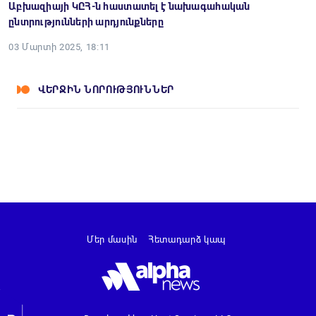
Աբխազիայի ԿԸՀ-ն հաստատել է նախագահական
ընտրությունների արդյունքները
03 Մարտի 2025, 18:11
ՎԵՐՋԻՆ ՆՈՐՈՒԹՅՈՒՆՆԵՐ
Մեր մասին
Հետադարձ կապ