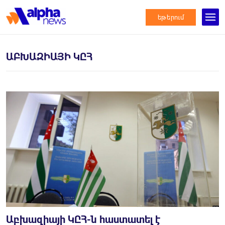
եթերում
ԱԲԽԱԶԻԱՅԻ ԿԸՀ
Աբխազիայի ԿԸՀ-ն հաստատել է