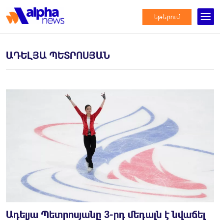
եթերում
ԱԴԵԼՅԱ ՊԵՏՐՈՍՅԱՆ
Ադելյա Պետրոսյանը 3-րդ մեդալն է նվաճել