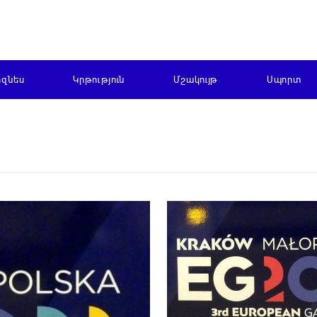
իզնես
Կրթություն
Մշակույթ
Սպորտ