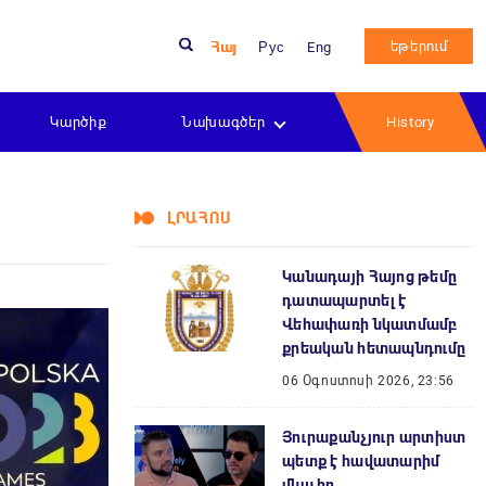
եթերում
Հայ
Рус
Eng
Կարծիք
Նախագծեր
History
ԼՐԱՀՈՍ
Կանադայի Հայոց թեմը
դատապարտել է
Վեհափառի նկատմամբ
քրեական հետապնդումը
06 Օգոստոսի 2026, 23:56
Յուրաքանչյուր արտիստ
պետք է հավատարիմ
մնա իր