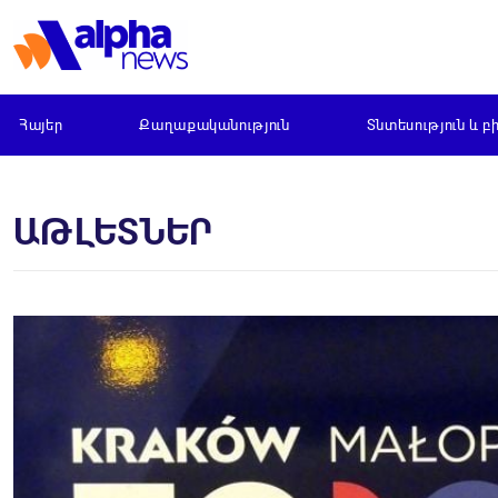
Հայեր
Քաղաքականություն
Տնտեսություն և բ
ԱԹԼԵՏՆԵՐ