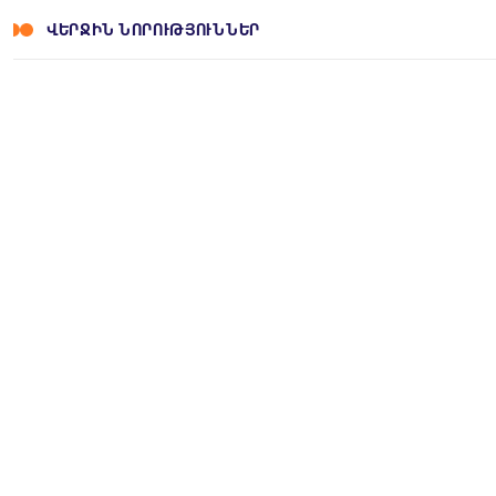
ՎԵՐՋԻՆ ՆՈՐՈՒԹՅՈՒՆՆԵՐ