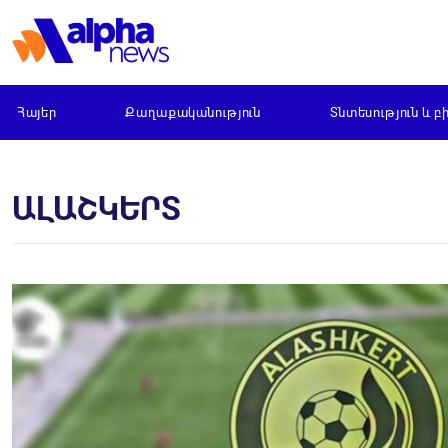
Հայեր
Քաղաքականություն
Տնտեսություն և բ
ԱԼԱՇԿԵՐՏ