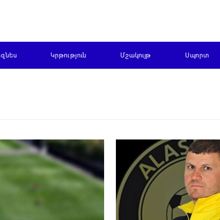
իզնես
Կրթություն
Մշակույթ
Սպորտ