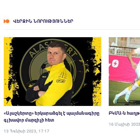
ՎԵՐՋԻՆ ՆՈՐՈՒԹՅՈՒՆՆԵՐ
«Ալաշկերտը» երկարաձգել է պայմանագիրը
ԲԿՄԱ-ն հաղթ
գլխավոր մարզիչի հետ
16 Մայիսի 2023
13 Հունիսի 2023, 17:17