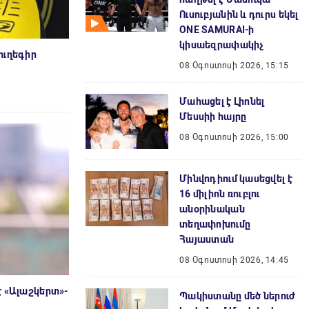
Ուսուբյանին և դուրս եկել
ONE SAMURAI-ի
կիսաեզրափակիչ
ուղեգիր
08 Օգոստոսի 2026, 15:15
Մահացել է Լիոնել
Մեսսիի հայրը
08 Օգոստոսի 2026, 15:00
Մինվոդիում կասեցվել է
16 միլիոն ռուբլու
անօրինական
տեղափոխումը
Հայաստան
08 Օգոստոսի 2026, 14:45
է «Ալաշկերտ»-
Պակիստանը մեծ ներուժ