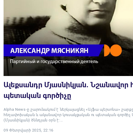
Ալեքսանդր Մյասնիկյան. Նշանավոր 
պետական գործիչը
Alpha News-ը շարունակում է ներկայացնել «Ալֆա պերսոնա» շարք
հեղափոխական և ականավոր կուսակցական ու պետական գործիչ 
(Մյասնիկյան) ծննդյան օրն է:…
09 Փետրվարի 2025, 22:16