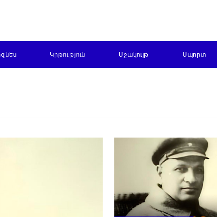
իզնես
Կրթություն
Մշակույթ
Սպորտ