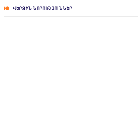
ՎԵՐՋԻՆ ՆՈՐՈՒԹՅՈՒՆՆԵՐ