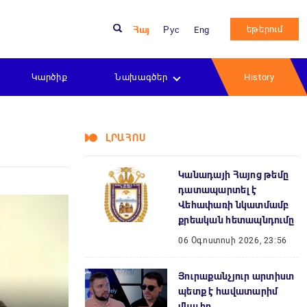
եթերում
Հայ
Рус
Eng
Կարծիք
Նախագծեր
History
ԼՐԱՀՈՍ
Կանադայի Հայոց թեմը
դատապարտել է
Վեհափառի նկատմամբ
քրեական հետապնդումը
06 Օգոստոսի 2026, 23:56
Յուրաքանչյուր արտիստ
պետք է հավատարիմ
մնա իր