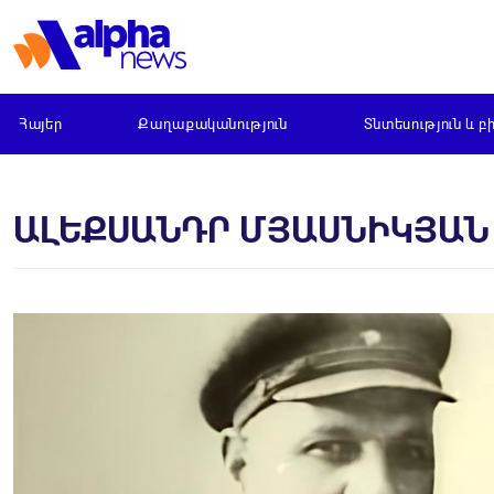
Հայեր
Քաղաքականություն
Տնտեսություն և բ
ԱԼԵՔՍԱՆԴՐ ՄՅԱՍՆԻԿՅԱՆ