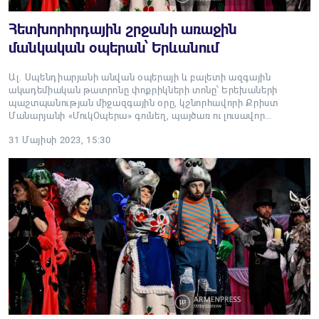
Հետխորհրդային շրջանի առաջին
մանկական օպերան՝ Երևանում
Ալ. Սպենդիարյանի անվան օպերայի և բալետի ազգային
ակադեմիական թատրոնը փոքրիկների տոնը՝ Երեխաների
պաշտպանության միջազգային օրը, կշնորհավորի Քրիստ
Մանարյանի «ՄուկՕպերա» գունեղ, պայծառ ու լուսավոր…
31 Մայիսի 2023, 15:30