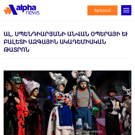
եթերում
ԱԼ. ՍՊԵՆԴԻԱՐՅԱՆԻ ԱՆՎԱՆ ՕՊԵՐԱՅԻ ԵՒ Բ
ԱԼԵՏԻ ԱԶԳԱՅԻՆ ԱԿԱԴԵՄԻԱԿԱՆ Թ
ԱՏՐՈՆ