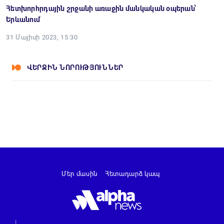
Հետխորհրդային շրջանի առաջին մանկական օպերան՝
Երևանում
31 Մայիսի 2023, 15:30
ՎԵՐՋԻՆ ՆՈՐՈՒԹՅՈՒՆՆԵՐ
Մեր մասին
Հետադարձ կապ