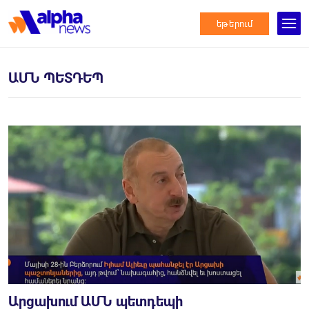
եթերում
ԱՄՆ ՊԵՏԴԵՊ
Արցախում ԱՄՆ պետդեպի