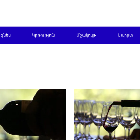
իզնես
Կրթություն
Մշակույթ
Սպորտ