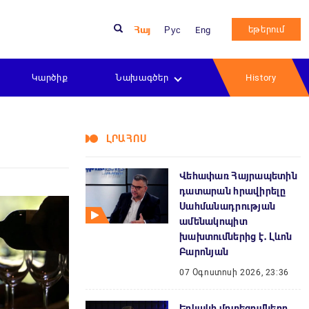
եթերում
Հայ
Рус
Eng
Կարծիք
Նախագծեր
History
ԼՐԱՀՈՍ
Վեհափառ Հայրապետին
դատարան հրավիրելը
Սահմանադրության
ամենակոպիտ
խախտումներից է․ Լևոն
Բարոնյան
07 Օգոստոսի 2026, 23:36
Երկակի մոտեցումները