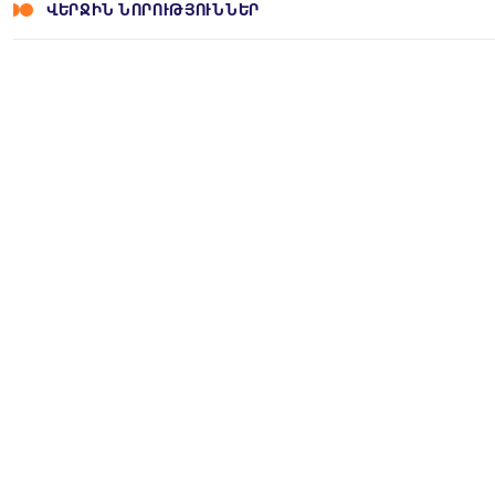
ՎԵՐՋԻՆ ՆՈՐՈՒԹՅՈՒՆՆԵՐ