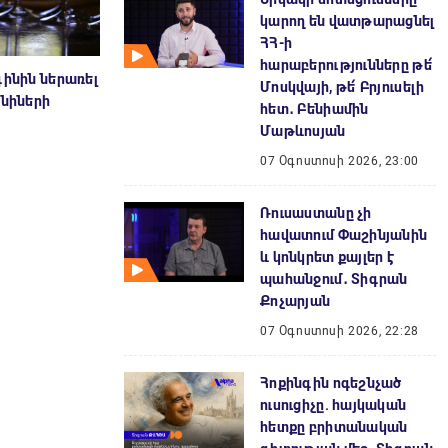
կարող են վատթարացնել
ՀՀ-ի
հարաբերությունները թե՛
գինին ներառել
Մոսկվայի, թե՛ Բրյուսելի
ինիների
հետ․ Բենիամին
Մաթևոսյան
07 Օգոստոսի 2026, 23:00
Ռուսաստանը չի
հավատում Փաշինյանին
և կոնկրետ քայլեր է
պահանջում․ Տիգրան
Քոչարյան
07 Օգոստոսի 2026, 22:28
Հոքինգին ոգեշնչած
ուսուցիչը. հայկական
հետքը բրիտանական