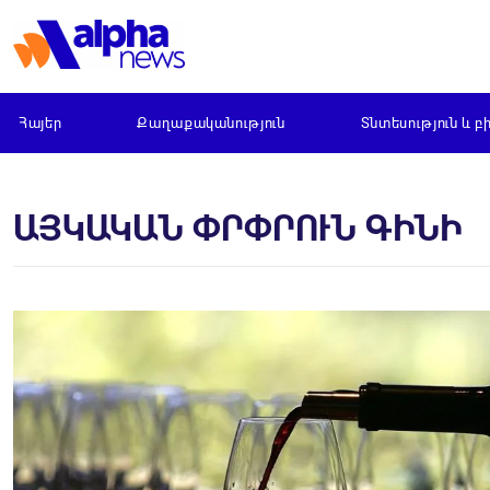
Հայեր
Քաղաքականություն
Տնտեսություն և բ
ԱՅԿԱԿԱՆ ՓՐՓՐՈՒՆ ԳԻՆԻ