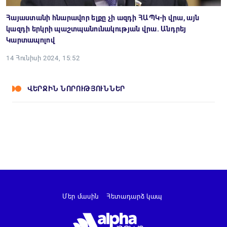
Հայաստանի հնարավոր ելքը չի ազդի ՀԱՊԿ-ի վրա, այն
կազդի երկրի պաշտպանունակության վրա. Անդրեյ
Կարտապոլով
14 Հունիսի 2024, 15:52
ՎԵՐՋԻՆ ՆՈՐՈՒԹՅՈՒՆՆԵՐ
Մեր մասին
Հետադարձ կապ