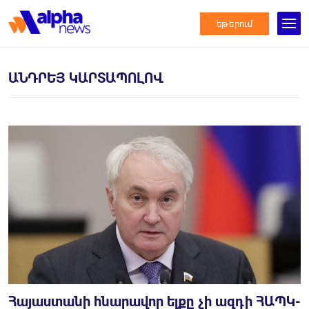
եթերում
ԱՆԴՐԵՅ ԿԱՐՏԱՊՈԼՈՎ
Հայաստանի հնարավոր ելքը չի ազդի ՀԱՊԿ-