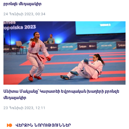
բրոնզե մեդալակիր
24 Հունիսի 2023, 00:34
Անիտա Մակյանը՝ Կարատեի եվրոպական խաղերի բրոնզե
մեդալակիր
23 Հունիսի 2023, 12:11
ՎԵՐՋԻՆ ՆՈՐՈՒԹՅՈՒՆՆԵՐ