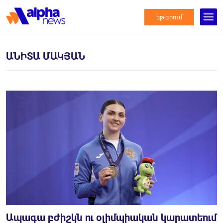
եթերում
ԱՆԻՏԱ ՄԱԿՅԱՆ
Ապագա բժիշկն ու օլիմպիական կարատեում