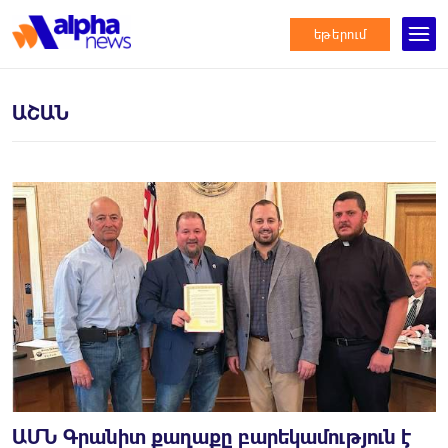
եթերում
ԱՇԱՆ
ԱՄՆ Գրանիտ քաղաքը բարեկամություն է