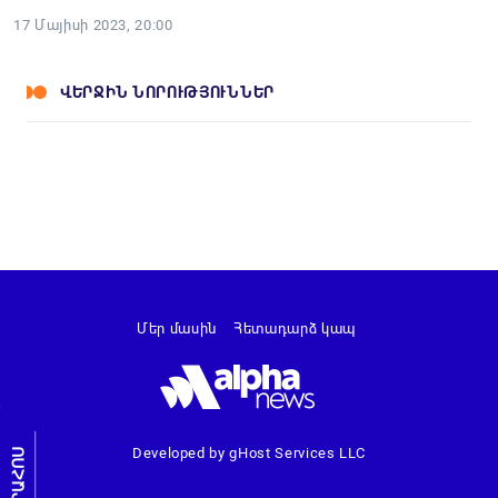
17 Մայիսի 2023, 20:00
ՎԵՐՋԻՆ ՆՈՐՈՒԹՅՈՒՆՆԵՐ
Մեր մասին
Հետադարձ կապ
Developed by gHost Services LLC
ԼՐԱՀՈՍ