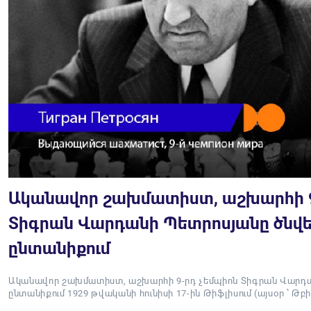
Ականավոր շախմատիստ, աշխարհի 9
Տիգրան Վարդանի Պետրոսյանը ծնվել
ընտանիքում
Ականավոր շախմատիստ, աշխարհի 9-րդ չեմպիոն Տիգրան Վարդան
ընտանիքում 1929 թվականի հունիսի 17-ին Թիֆլիսում (այսօր ՝ Թբ