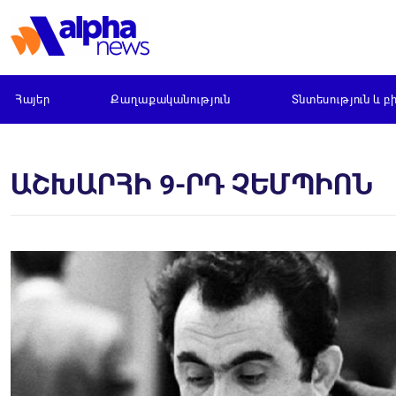
Հայեր
Քաղաքականություն
Տնտեսություն և բ
ԱՇԽԱՐՀԻ 9-ՐԴ ՉԵՄՊԻՈՆ