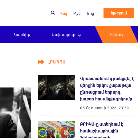
եթերում
Հայ
Рус
Eng
Կարծիք
Նախագծեր
History
ԼՐԱՀՈՍ
Վրաստանում գրանցվել է
վերջին երկու շաբաթվա
ընթացքում երրորդ
խոշոր հոսանքազրկումը
05 Օգոստոսի 2026, 23:59
ԲՐԻԿՍ-ը ստեղծում է
համաշխարհային
ֆինանսական