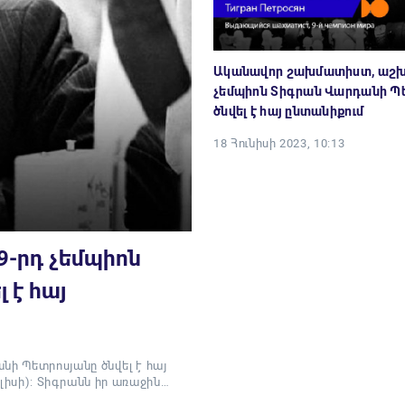
Ականավոր շախմատիստ, աշխ
չեմպիոն Տիգրան Վարդանի Պ
ծնվել է հայ ընտանիքում
18 Հունիսի 2023, 10:13
-րդ չեմպիոն
 է հայ
ի Պետրոսյանը ծնվել է հայ
իլիսի): Տիգրանն իր առաջին…