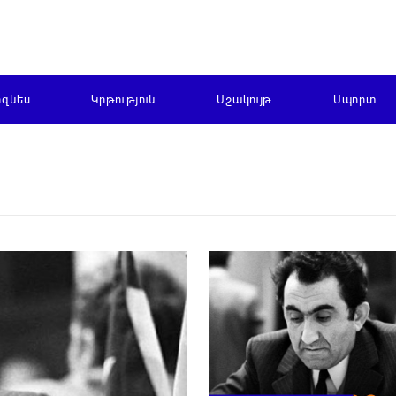
իզնես
Կրթություն
Մշակույթ
Սպորտ