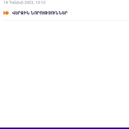
18 Հունիսի 2023, 10:13
ՎԵՐՋԻՆ ՆՈՐՈՒԹՅՈՒՆՆԵՐ