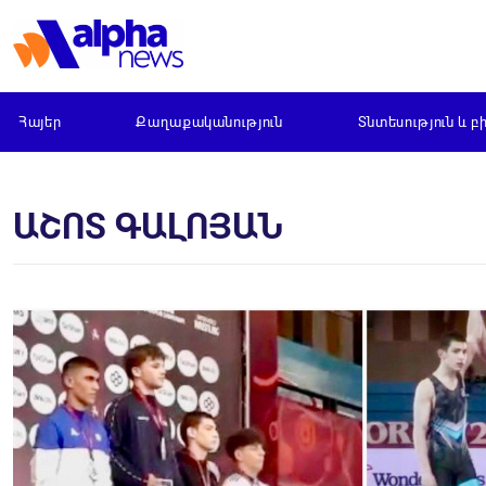
Հայեր
Քաղաքականություն
Տնտեսություն և բ
ԱՇՈՏ ԳԱԼՈՅԱՆ