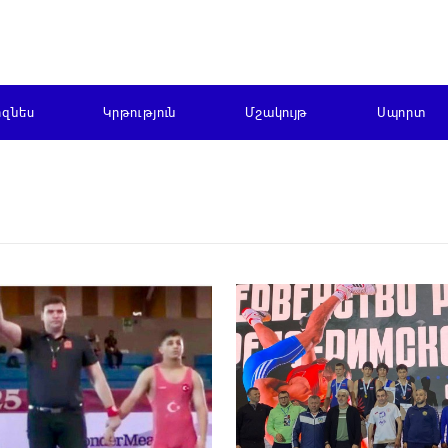
իզնես
Կրթություն
Մշակույթ
Սպորտ