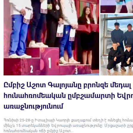
Ըմբիշ Աշոտ Գալոյանը բրոնզե մեդալ 
հունահռոմեական ըմբշամարտի Եվրո
առաջնությունում
Հունիսի 25-28-ը Իտալիայի Կաորլե քաղաքում տեղի է ունեցել հո
մինչև 15 տարեկանների Եվրոպայի առաջնությունը: Մրցաշարի շ
հունահռոմեական ոճի ըմբիշ Աշոտ…