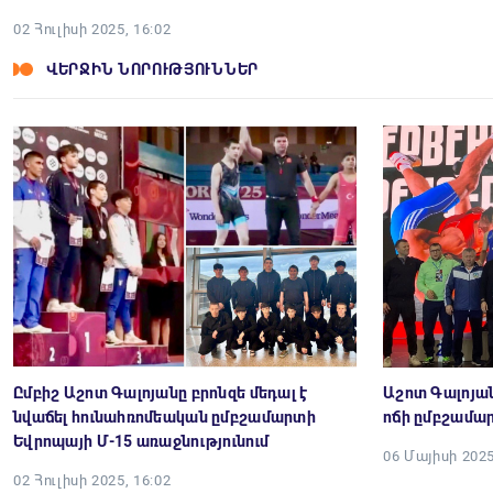
02 Հուլիսի 2025, 16:02
ՎԵՐՋԻՆ ՆՈՐՈՒԹՅՈՒՆՆԵՐ
Ըմբիշ Աշոտ Գալոյանը բրոնզե մեդալ է
Աշոտ Գալոյան
նվաճել հունահռոմեական ըմբշամարտի
ոճի ըմբշամա
Եվրոպայի Մ-15 առաջնությունում
06 Մայիսի 2025
02 Հուլիսի 2025, 16:02