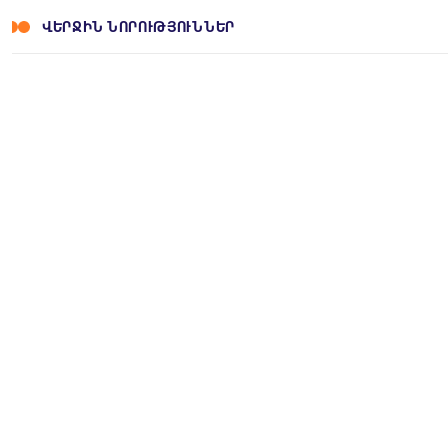
ՎԵՐՋԻՆ ՆՈՐՈՒԹՅՈՒՆՆԵՐ