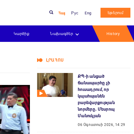
եթերում
Հայ
Рус
Eng
Կարծիք
Նախագծեր
History
ԼՐԱՀՈՍ
ՔՊ-ի անցած
ճանապարհը չի
հուսադրում, որ
կպահպանեն
բարեվարքության
նորմերը․ Մեսրոպ
Մանուկյան
06 Օգոստոսի 2026, 14:29