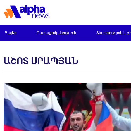
Հայեր
Քաղաքականություն
Տնտեսություն և բ
ԱՇՈՏ ՍՐԱՊՅԱՆ