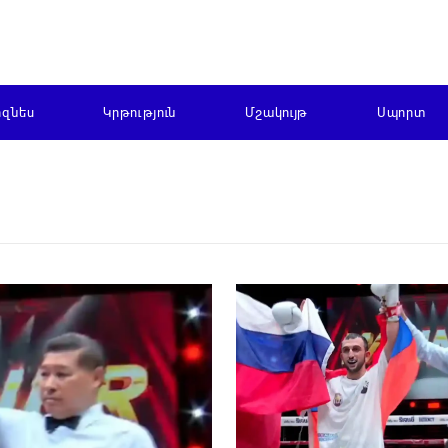
իզնես
Կրթություն
Մշակույթ
Սպորտ