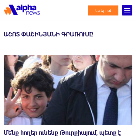
եթերում
ԱՇՈՏ ՓԱՇԻՆՅԱՆԻ ԳՐԱՌՈՒՄԸ
Մենք հողեր ունենք Թուրքիայում, պետք է