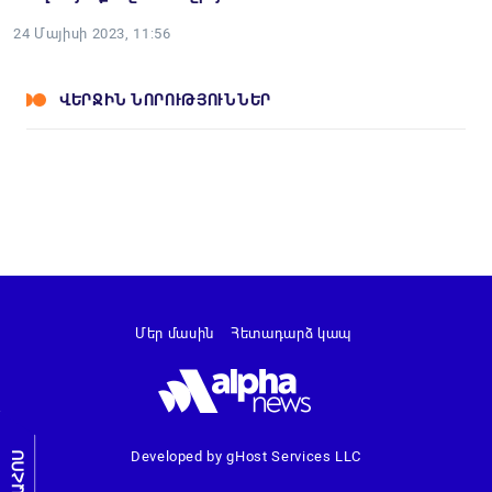
24 Մայիսի 2023, 11:56
ՎԵՐՋԻՆ ՆՈՐՈՒԹՅՈՒՆՆԵՐ
Մեր մասին
Հետադարձ կապ
Developed by gHost Services LLC
ԼՐԱՀՈՍ