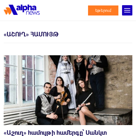
եթերում
«ԱՇՈՒՂ» ՀԱՄՈՒՅԹ
«Աշուղ» համույթի համերգը՝ Սանկտ