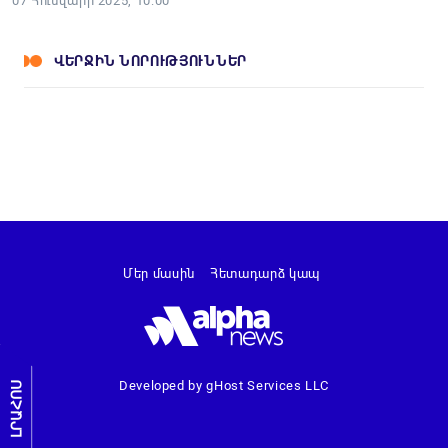
07 Հունվարի 2025, 10:00
ՎԵՐՋԻՆ ՆՈՐՈՒԹՅՈՒՆՆԵՐ
Մեր մասին
Հետադարձ կապ
Developed by gHost Services LLC
ԼՐԱՀՈՍ