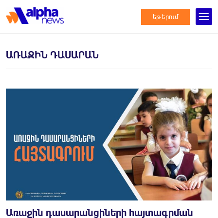
եթերում
ԱՌԱՋԻՆ ԴԱՍԱՐԱՆ
Առաջին դասարանցիների հայտագրման