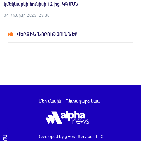
կմեկնարկի հունիսի 12-ից. ԿԳՄՍՆ
04 Հունիսի 2023, 23:30
ՎԵՐՋԻՆ ՆՈՐՈՒԹՅՈՒՆՆԵՐ
Մեր մասին
Հետադարձ կապ
Developed by gHost Services LLC