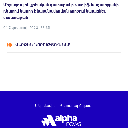
Միջազգային քրեական դատարանը Վագիֆ Խաչատրյանի
դեպքով կարող է կալանավորման որոշում կայացնել.
փաստաբան
01 Օգոստոսի 2023, 22:35
ՎԵՐՋԻՆ ՆՈՐՈՒԹՅՈՒՆՆԵՐ
Մեր մասին
Հետադարձ կապ