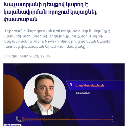
Խաչատրյանի դեպքով կարող է
կալանավորման որոշում կայացնել.
փաստաբան
Ադրբեջանը մարդկության դեմ ուղղված ծանր հանցանք է
կատարել՝ առեւանգելով Արցախի քաղաքացի Վագիֆ
Խաչատրյանին: Alpha News-ի հետ զրույցում նման կարծիք
հայտնեց փաստաբան Արամ Վարդեւանյանը`…
01 Օգոստոսի 2023, 22:35