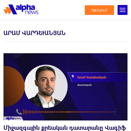
եթերում
ԱՐԱՄ ՎԱՐԴԵՒԱՆՅԱՆ
Միջազգային քրեական դատարանը Վագիֆ