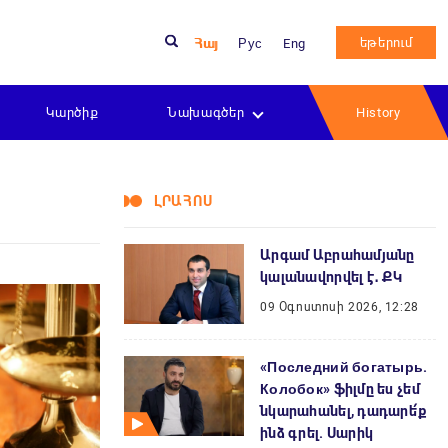
եթերում
Հայ
Рус
Eng
Կարծիք
Նախագծեր
History
ԼՐԱՀՈՍ
Արգամ Աբրահամյանը
կալանավորվել է․ ՔԿ
09 Օգոստոսի 2026, 12:28
«Последний богатырь.
Колобок» ֆիլմը ես չեմ
նկարահանել, դադարե՛ք
ինձ գրել. Սարիկ