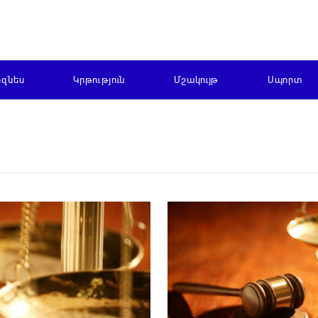
իզնես
Կրթություն
Մշակույթ
Սպորտ