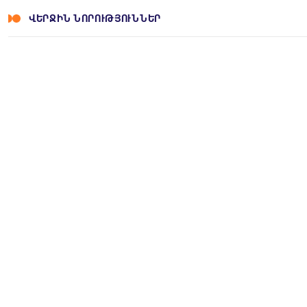
ՎԵՐՋԻՆ ՆՈՐՈՒԹՅՈՒՆՆԵՐ