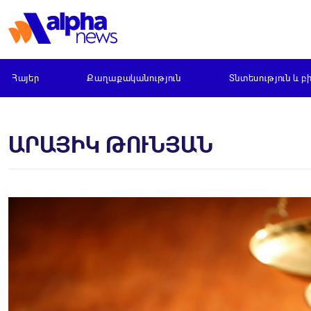
Հայեր
Քաղաքականություն
Տնտեսություն և բ
ԱՐԱՅԻԿ ԹՈՒՆՅԱՆ