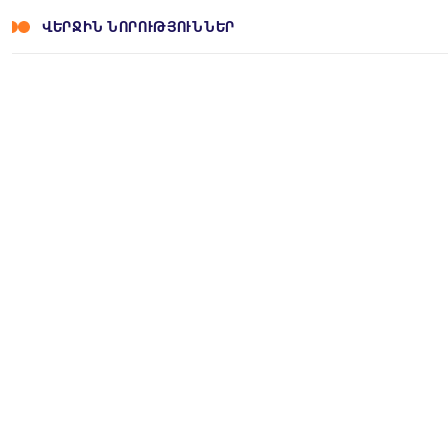
ՎԵՐՋԻՆ ՆՈՐՈՒԹՅՈՒՆՆԵՐ