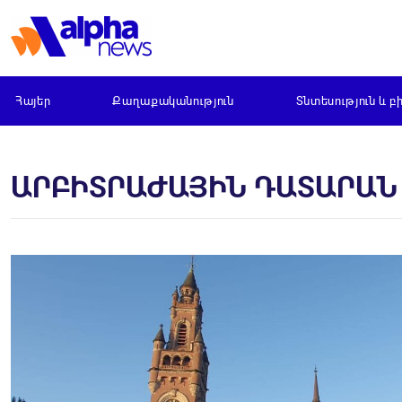
Հայեր
Քաղաքականություն
Տնտեսություն և բ
ԱՐԲԻՏՐԱԺԱՅԻՆ ԴԱՏԱՐԱՆ