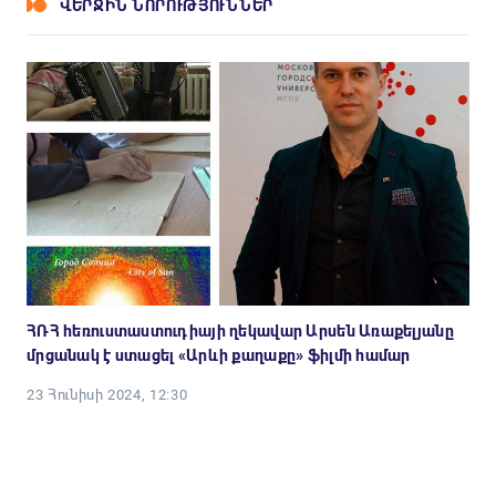
ՎԵՐՋԻՆ ՆՈՐՈՒԹՅՈՒՆՆԵՐ
ՀՌՀ հեռուստաստուդիայի ղեկավար Արսեն Առաքելյանը
մրցանակ է ստացել «Արևի քաղաքը» ֆիլմի համար
23 Հունիսի 2024, 12:30