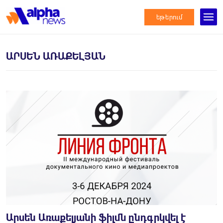
եթերում
ԱՐՍԵՆ ԱՌԱՔԵԼՅԱՆ
Արսեն Առաքելյանի ֆիլմն ընդգրկվել է