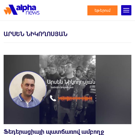
եթերում
ԱՐՍԵՆ ՆԻԿՈՂՈՍՅԱՆ
Ֆեդերացիայի պատճառով ամբողջ