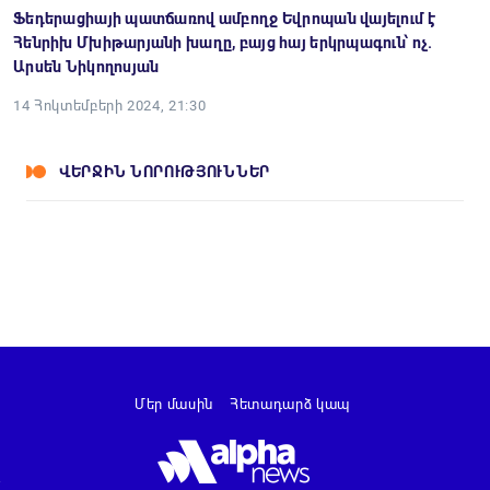
Ֆեդերացիայի պատճառով ամբողջ Եվրոպան վայելում է
Հենրիխ Մխիթարյանի խաղը, բայց հայ երկրպագուն՝ ոչ.
Արսեն Նիկողոսյան
14 Հոկտեմբերի 2024, 21:30
ՎԵՐՋԻՆ ՆՈՐՈՒԹՅՈՒՆՆԵՐ
Մեր մասին
Հետադարձ կապ