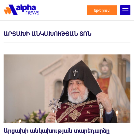
եթերում
ԱՐՑԱԽԻ ԱՆԿԱԽՈՒԹՅԱՆ ՏՈՆ
Արցախի անկախության տարեդարձը