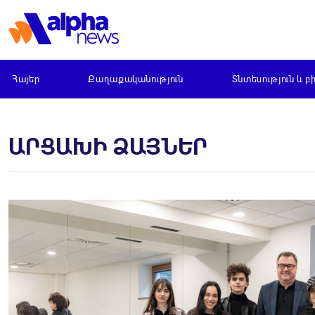
Հայեր
Քաղաքականություն
Տնտեսություն և բ
ԱՐՑԱԽԻ ՁԱՅՆԵՐ