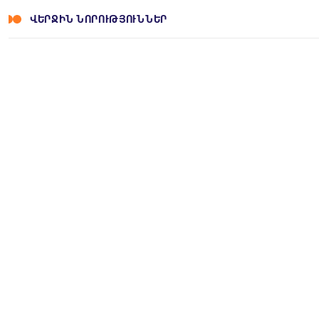
ՎԵՐՋԻՆ ՆՈՐՈՒԹՅՈՒՆՆԵՐ