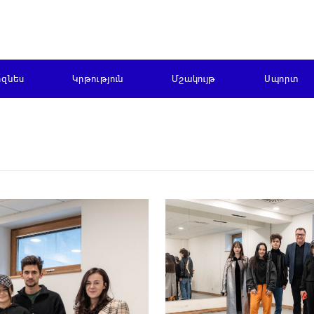
իզնես
Կրթություն
Մշակույթ
Սպորտ