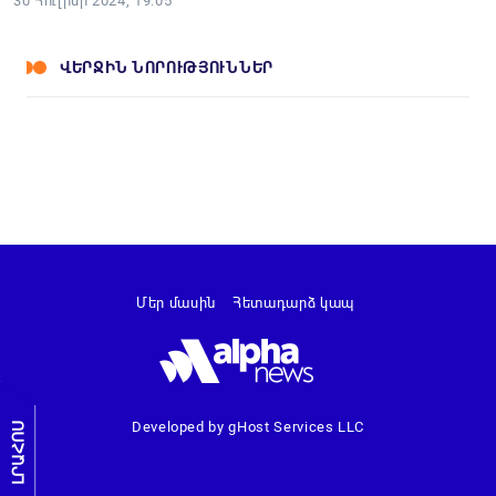
30 Հուլիսի 2024, 19:05
ՎԵՐՋԻՆ ՆՈՐՈՒԹՅՈՒՆՆԵՐ
Մեր մասին
Հետադարձ կապ
Developed by gHost Services LLC
ԼՐԱՀՈՍ