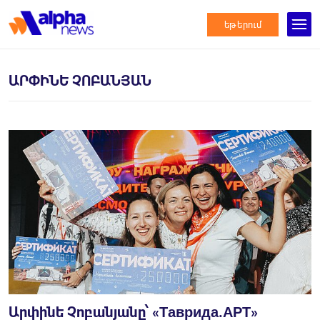
եթերում
ԱՐՓԻՆԵ ՉՈԲԱՆՅԱՆ
Արփինե Չոբանյանը՝ «Таврида.АРТ»