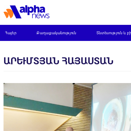
Հայեր
Քաղաքականություն
Տնտեսություն և բ
ԱՐԵՒՄՏՅԱՆ ՀԱՅԱՍՏԱՆ