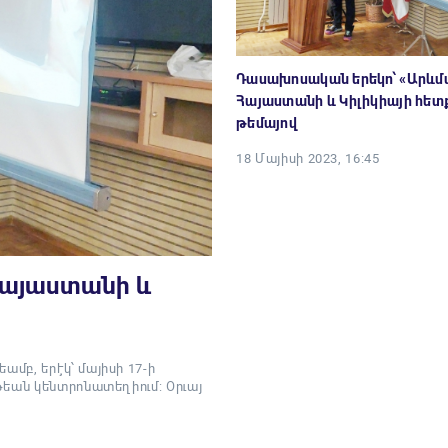
Դասախոսական երեկո՝ «Արևմ
Հայաստանի և Կիլիկիայի հետ
թեմայով
18 Մայիսի 2023, 16:45
Հայաստանի և
բ, երէկ՝ մայիսի 17-ի
եան կենտրոնատեղիում: Օրւայ