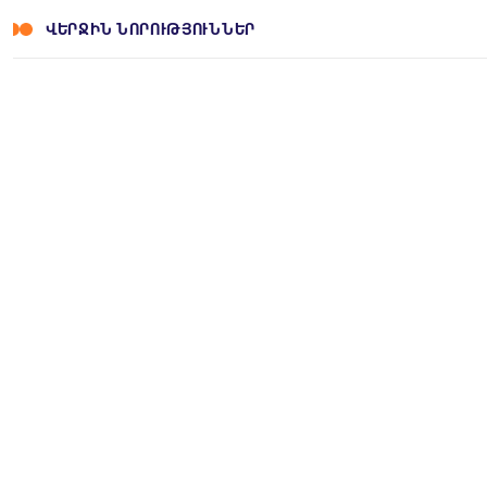
ՎԵՐՋԻՆ ՆՈՐՈՒԹՅՈՒՆՆԵՐ