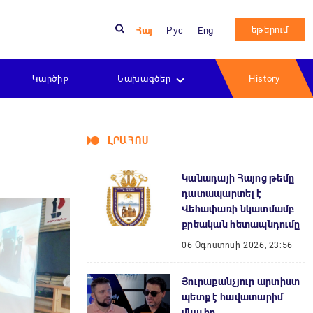
եթերում
Հայ
Рус
Eng
Կարծիք
Նախագծեր
History
ԼՐԱՀՈՍ
Կանադայի Հայոց թեմը
դատապարտել է
Վեհափառի նկատմամբ
քրեական հետապնդումը
06 Օգոստոսի 2026, 23:56
Յուրաքանչյուր արտիստ
պետք է հավատարիմ
մնա իր