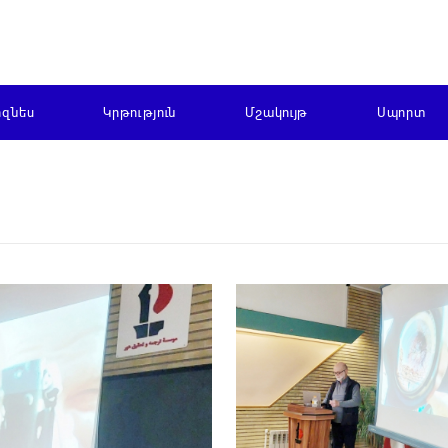
իզնես
Կրթություն
Մշակույթ
Սպորտ