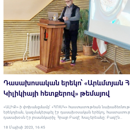
Դասախոսական երեկո՝ «Արևմտյան 
Կիլիկիայի հետքերով» թեմայով
«ԱԼԻՔ»-ի փոխանցմամբ՝ «ՀՈՒՍԿ» հաստատութեան նախաձեռնութեամ
երեկոյեան, կազմակերպւել էր դասախօսական երեկոյ, հաստատութ
դասախօսն էր լուսանկարիչ Հրայր Բազէ Խաչերեանը: Բազէն…
18 Մայիսի 2023, 16:45