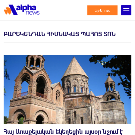
եթերում
ԲԱՐԵԿԵՆԴԱՆ ՀԻՍՆԱԿԱՑ ՊԱՀՈՑ ՏՈՆ
Հայ Առաքելական եկեղեցին այսօր նշում է