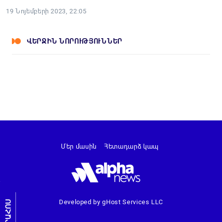
19 Նոյեմբերի 2023, 22:05
ՎԵՐՋԻՆ ՆՈՐՈՒԹՅՈՒՆՆԵՐ
Մեր մասին
Հետադարձ կապ
Developed by gHost Services LLC
ԼՐԱՀՈՍ