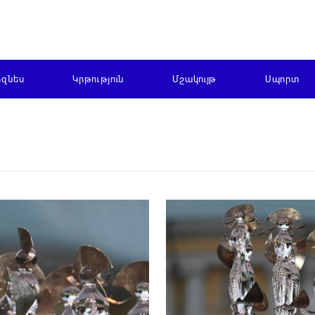
իզնես
Կրթություն
Մշակույթ
Սպորտ