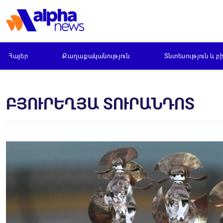
Հայեր
Քաղաքականություն
Տնտեսություն և բ
ԲՅՈՒՐԵՂՅԱ ՏՈՒՐԱՆԴՈՏ