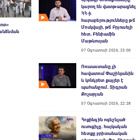
կարող են վատթարացնել
ՀՀ-ի
հարաբերությունները թե՛
դոտ»
Մոսկվայի, թե՛ Բրյուսելի
անձնման
հետ․ Բենիամին
Մաթևոսյան
07 Օգոստոսի 2026, 23:00
Ռուսաստանը չի
հավատում Փաշինյանին
և կոնկրետ քայլեր է
պահանջում․ Տիգրան
Քոչարյան
07 Օգոստոսի 2026, 22:28
Հոքինգին ոգեշնչած
ուսուցիչը. հայկական
հետքը բրիտանական