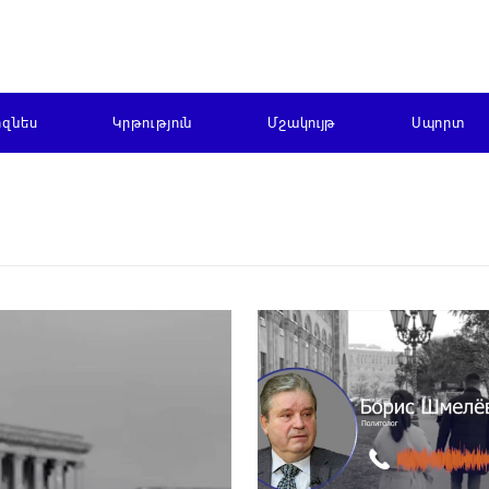
իզնես
Կրթություն
Մշակույթ
Սպորտ