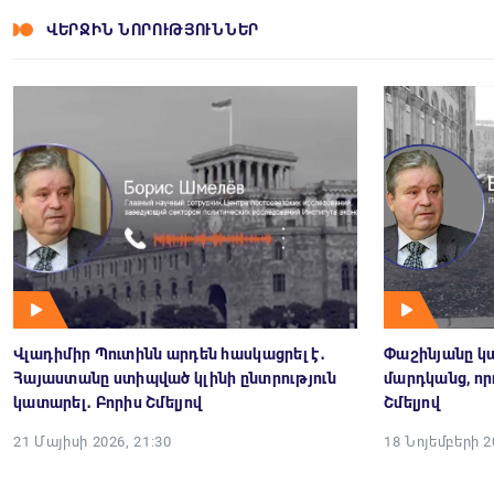
ՎԵՐՋԻՆ ՆՈՐՈՒԹՅՈՒՆՆԵՐ
Վլադիմիր Պուտինն արդեն հասկացրել է․
Փաշինյանը կա
Հայաստանը ստիպված կլինի ընտրություն
մարդկանց, որո
կատարել․ Բորիս Շմելյով
Շմելյով
21 Մայիսի 2026, 21:30
18 Նոյեմբերի 2