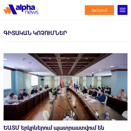
եթերում
ԳԻՏԱԿԱՆ ԿՈՉՈՒՄՆԵՐ
ԵԱՏՄ երկրներում պատրաստվում են