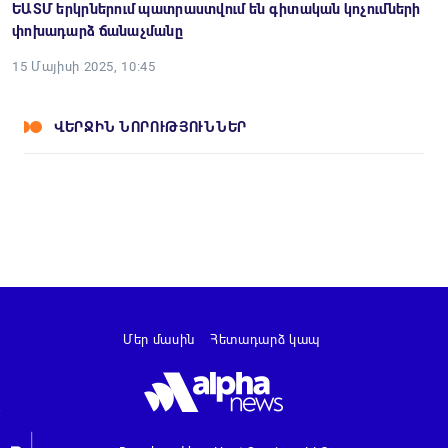
ԵԱՏՄ երկրներում պատրաստվում են գիտական կոչումների
փոխադարձ ճանաչմանը
15 Մայիսի 2025, 10:45
ՎԵՐՋԻՆ ՆՈՐՈՒԹՅՈՒՆՆԵՐ
Մեր մասին
Հետադարձ կապ