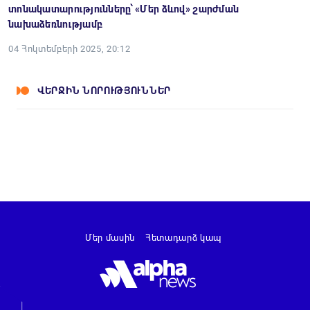
տոնակատարությունները՝ «Մեր ձևով» շարժման
նախաձեռնությամբ
04 Հոկտեմբերի 2025, 20:12
ՎԵՐՋԻՆ ՆՈՐՈՒԹՅՈՒՆՆԵՐ
Մեր մասին
Հետադարձ կապ