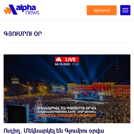
եթերում
ԳՅՈՒՄՐՈՒ ՕՐ
Ուղիղ․ Մեկնարկել են Գյումրու օրվա