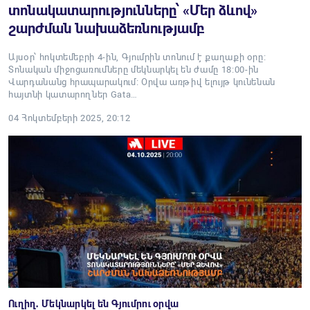
տոնակատարությունները՝ «Մեր ձևով»
շարժման նախաձեռնությամբ
Այսօր՝ հոկտեմեբրի 4-ին, Գյումրին տոնում է քաղաքի օրը։
Տոնական միջոցառումները մեկնարկել են ժամը 18:00-ին
Վարդանանց հրապարակում։ Օրվա առթիվ ելույթ կունենան
հայտնի կատարողներ Gata…
04 Հոկտեմբերի 2025, 20:12
Ուղիղ․ Մեկնարկել են Գյումրու օրվա