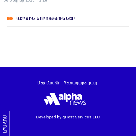
08 Մայիսի 2025, 12:28
ՎԵՐՋԻՆ ՆՈՐՈՒԹՅՈՒՆՆԵՐ
Մեր մասին
Հետադարձ կապ
Developed by gHost Services LLC
ԼՐԱՀՈՍ