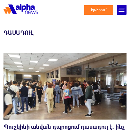
եթերում
ԴԱՍԱԴՈՒԼ
Պուշկինի անվան դպրոցում դասադուլ է. ինչ