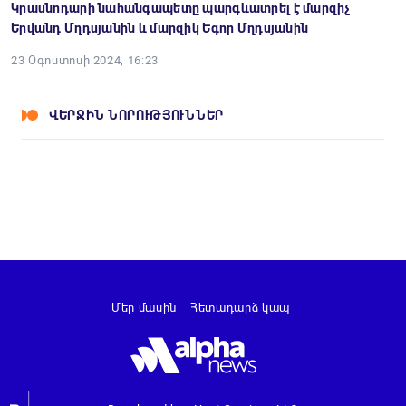
Կրասնոդարի նահանգապետը պարգևատրել է մարզիչ
Երվանդ Մղդսյանին և մարզիկ Եգոր Մղդսյանին
23 Օգոստոսի 2024, 16:23
ՎԵՐՋԻՆ ՆՈՐՈՒԹՅՈՒՆՆԵՐ
Մեր մասին
Հետադարձ կապ