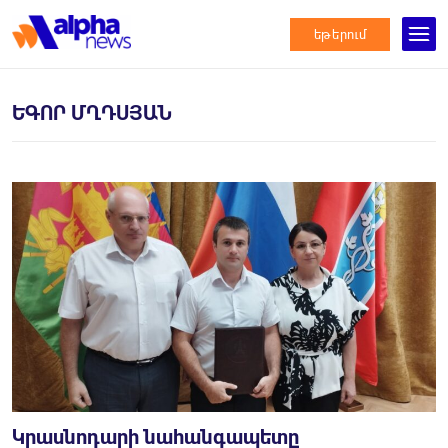
եթերում
ԵԳՈՐ ՄՂԴՍՅԱՆ
Կրասնոդարի նահանգապետը