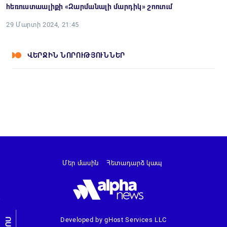
հեռուստաալիքի «Զարմանալի մարդիկ» շոուում
29 Մարտի 2024, 21:45
ՎԵՐՋԻՆ ՆՈՐՈՒԹՅՈՒՆՆԵՐ
Մեր մասին
Հետադարձ կապ
Developed by gHost Services LLC