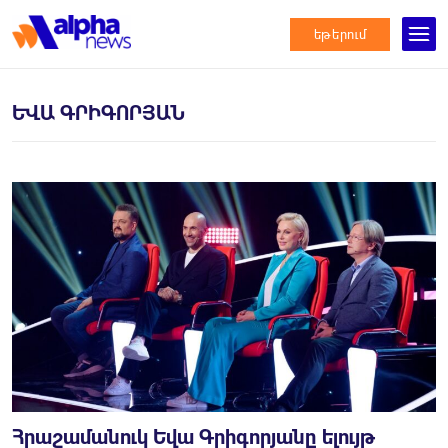
եթերում
ԵՎԱ ԳՐԻԳՈՐՅԱՆ
Հրաշամանուկ Եվա Գրիգորյանը ելույթ