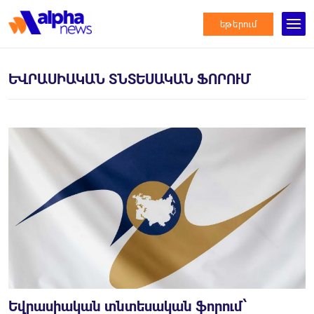
եթերում
ԵՎՐԱՍԻԱԿԱՆ ՏՆՏԵՍԱԿԱՆ ՖՈՐՈՒՄ
Եվրասիական տնտեսական ֆորում՝