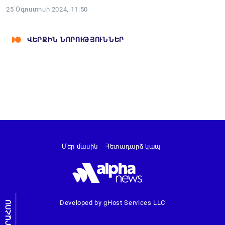
25 Օգոստոսի 2024, 11:50
ՎԵՐՋԻՆ ՆՈՐՈՒԹՅՈՒՆՆԵՐ
Մեր մասին
Հետադարձ կապ
Developed by gHost Services LLC
ԼՐԱՀՈՍ