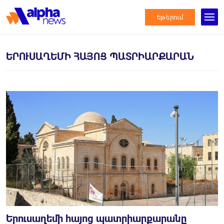
եթերում
ԵՐՈՒՍԱՂԵՄԻ ՀԱՅՈՑ ՊԱՏՐԻԱՐՔԱՐԱՆ
Երուսաղեմի հայոց պատրիարքարանը