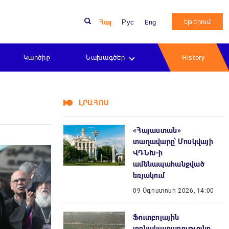
եթերում
Հայ
Рус
Eng
Կարծիք
Նախագծեր
History
ԼՐԱՀՈՍ
«Հայաստան»
տաղավարը՝ Մոսկվայի
ՎԴՆԽ-ի
ամենապահանջված
եռյակում
09 Օգոստոսի 2026, 14:00
Ֆուտբոլային
տոնակատարությունը