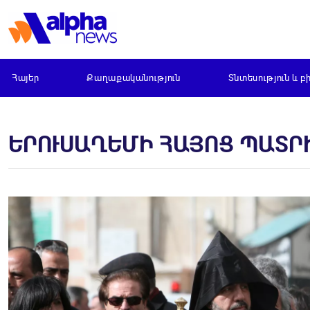
Հայեր
Քաղաքականություն
Տնտեսություն և բ
ԵՐՈՒՍԱՂԵՄԻ ՀԱՅՈՑ ՊԱՏՐ