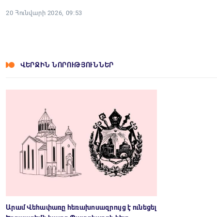
20 Հունվարի 2026, 09:53
ՎԵՐՋԻՆ ՆՈՐՈՒԹՅՈՒՆՆԵՐ
Արամ Վեհափառը հեռախոսազրույց է ունեցել