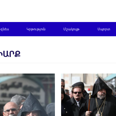
իզնես
Կրթություն
Մշակույթ
Սպորտ
ԻԱՐՔ