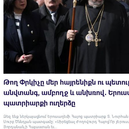
Թող Փրկիչը մեր հայրենիքն ու պետո
անվտանգ, ամբողջ և անխռով․ Երուս
պատրիարքի ուղերձը
Ձեզ ենք ներկայացնում Երուսաղեմի Հայոց պատրիարք Տ. Նուրհա
Սուրբ Ծննդյան պատգամը։ «Սիրեցեալ Ժողովուրդ Հայոց՝Որ յԵրուս
Յորդանան,ի Հայաստան եւ…