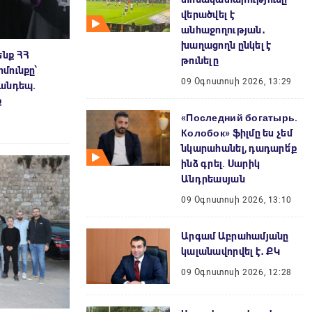
վերածվել է
անհաջողության․
խաղացողն ընկել է
նք ՀՀ
թունելը
մունքը՝
09 Օգոստոսի 2026, 13:29
հանդեպ.
ք
«Последний богатырь.
Колобок» ֆիլմը ես չեմ
նկարահանել, դադարե՛ք
ինձ գրել. Սարիկ
Անդրեասյան
09 Օգոստոսի 2026, 13:10
Արգամ Աբրահամյանը
կալանավորվել է․ ՔԿ
09 Օգոստոսի 2026, 12:28